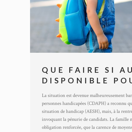
QUE FAIRE SI A
DISPONIBLE PO
La situation est devenue malheureusement bana
personnes handicapées (CDAPH) a reconnu que 
situation de handicap (AESH), mais, à la rentré
invoquant la pénurie de candidats. La famille n
obligation renforcée, que la carence de moyens 